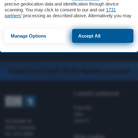
precise geolocation data and identification through device
scanning. You may click to consent to our and our
1731
partners
’ processing as described above. Alternatively you may
access more detailed information and change your preferences
before consenting or to refuse consenting. Please note that
some processing of your personal data may not require your
Telegiornale
La Piazza
24 Minuti
Manage Options
Accept All
consent, but you have a right to object to such processing. Your
preferences will apply to this website only. You can change
your preferences or withdraw your consent at any time by
returning to this site and clicking the
privacy policy
button at the
bottom of the webpage.
Seguici sul Canale 19 del digitale terrestre
I nostri contenuti
Programmi
Video
Via Bastida 16
Guida TV
26100 Cremona
Tel. 0372-8056
Altre pagine