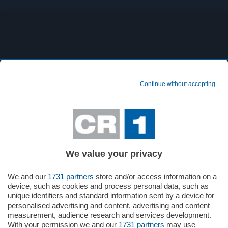
Continue without accepting
I nostri programmi
We value your privacy
We and our
1731 partners
store and/or access information on a
device, such as cookies and process personal data, such as
unique identifiers and standard information sent by a device for
personalised advertising and content, advertising and content
Ricerca per:
measurement, audience research and services development.
With your permission we and our
1731 partners
may use