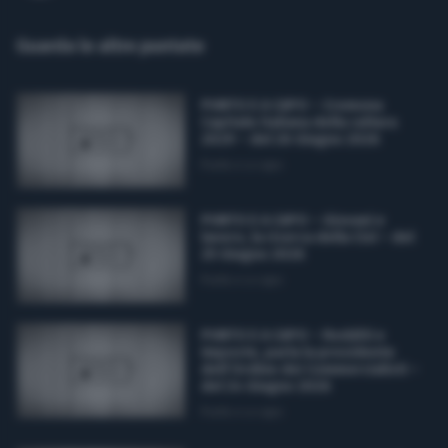
Commerciale
Guarda le altre puntate
Altre pagine
Scopri gli studi di CR1
PUNTO E A CAPO – Cremona
Capitale italiana della cultura
Contatti
2029 – del 26 Giugno 2026
Privacy Policy
Punto e a capo
Gestisci il consenso
PUNTO E A CAPO – Giovani e
lavoro, la ricerca della Cisl – del
Scopri il network
25 Giugno 2026
Punto e a capo
PUNTO E A CAPO – Redditi e
imposte, parla la presidente
dell’Ordine dei Commercialisti –
del 24 Giugno 2026
Punto e a capo