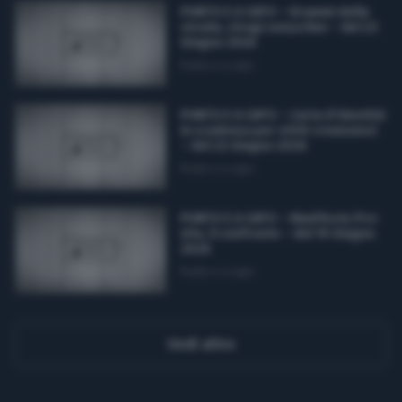
PUNTO E A CAPO – Drammi della
strada, stragi senza fine – del 23
Giugno 2026
Punto e a capo
PUNTO E A CAPO – Carta d’identità
in scadenza per 4500 cremonesi
– del 22 Giugno 2026
Punto e a capo
PUNTO E A CAPO – Manifesto Pro-
vita, il confronto – del 19 Giugno
2026
Punto e a capo
Vedi altro