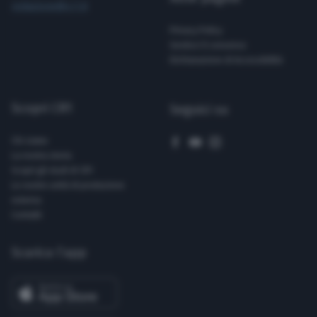
redazione@cr1.it
Privacy Policy
Gestisci il consenso
Dichiarazione di Accessibilità
Scopri CR1
Seguici su
Chi siamo
La nostra storia
Scopri gli studi di CR1
Le nostre unità di produzione
esterna
Contatti
Scarica l’app