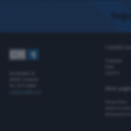
Segui
I nostri c
Programmi
Video
Via Bastida 16
Guida TV
26100 Cremona
Tel. 0372-8056
Altre pagi
redazione@cr1.it
Privacy Policy
Gestisci il cons
Dichiarazione di