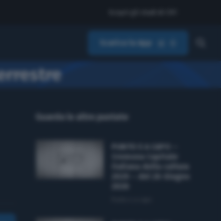
Scopri gli studi di CR1
Scarica la App
errestre
Guarda le altre puntate
PUNTO E A CAPO –
Cremona Capitale
italiana della cultura
2029 – del 26 Giugno
2026
Punto e a capo