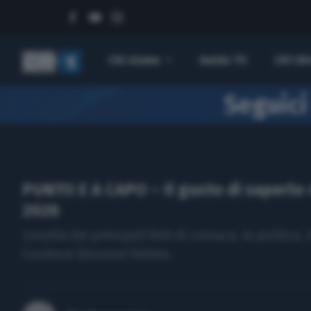
Programmi
Chi siamo
Guida TV
CR1 Di
Seguici
PUNTO E A CAPO – Il gusto di saperlo 
2026
L’analisi dei principali fatti di cronaca, la politica,
Conduce Giovanni Palisto.
Ricerca per: