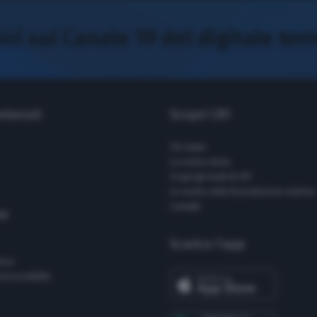
ci sul Canale 19 del digitale ter
ontenuti
Scopri CR1
Chi siamo
La nostra storia
Scopri gli studi di CR1
Le nostre unità di produzione esterna
Contatti
ne
Scarica l’app
enso
 Accessibilità