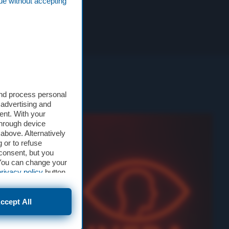
ue without accepting
and process personal
 advertising and
ent. With your
through device
above. Alternatively
 or to refuse
consent, but you
. You can change your
privacy policy
button
ccept All