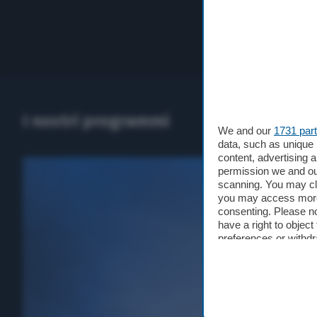
I nostri programmi
We and our
1731 par
data, such as unique 
content, advertising
permission we and o
scanning. You may cl
you may access more 
consenting. Please no
have a right to objec
preferences or withdr
at the bottom of the 