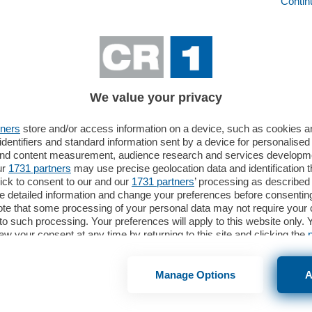
Contin
We value your privacy
tners
store and/or access information on a device, such as cookies 
identifiers and standard information sent by a device for personalised
 and content measurement, audience research and services developm
ur
1731 partners
may use precise geolocation data and identification 
ick to consent to our and our
1731 partners
’ processing as described 
detailed information and change your preferences before consenting
te that some processing of your personal data may not require your 
t to such processing. Your preferences will apply to this website only
aw your consent at any time by returning to this site and clicking the
webpage.
Manage Options
A