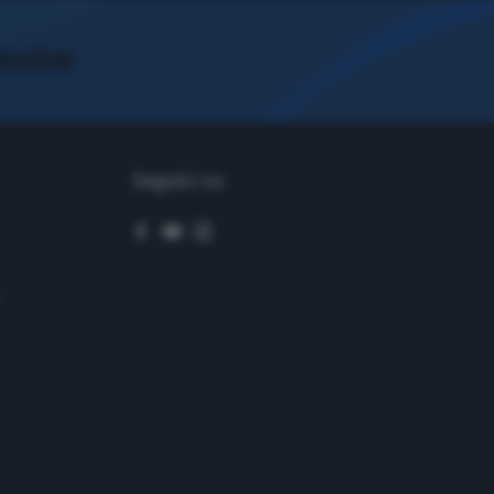
restre
Seguici su