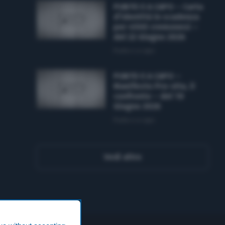
PUNTO E A CAPO – Carta
d’identità in scadenza
per 4500 cremonesi –
del 22 Giugno 2026
Punto e a capo
PUNTO E A CAPO –
Manifesto Pro-vita, il
confronto – del 19
Giugno 2026
Punto e a capo
Vedi altro