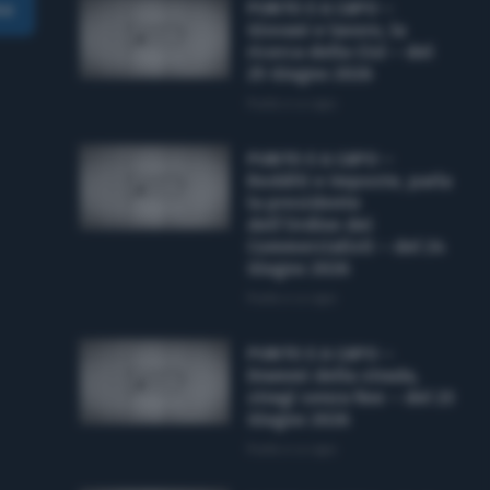
PUNTO E A CAPO –
ma
Giovani e lavoro, la
ricerca della Cisl – del
25 Giugno 2026
Punto e a capo
PUNTO E A CAPO –
Redditi e imposte, parla
la presidente
dell’Ordine dei
Commercialisti – del 24
Giugno 2026
Punto e a capo
PUNTO E A CAPO –
Drammi della strada,
stragi senza fine – del 23
Giugno 2026
Punto e a capo