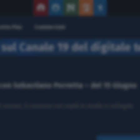
retta Plus
Commerciale
 sul Canale 19 del digitale t
con Sebastiano Porretta – del 15 Giugno
 il sociale, il costume con ospiti in studio e collegati.