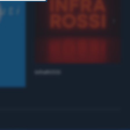
InfraROSSI