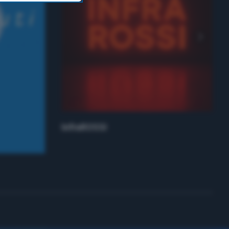
InfraROSSI