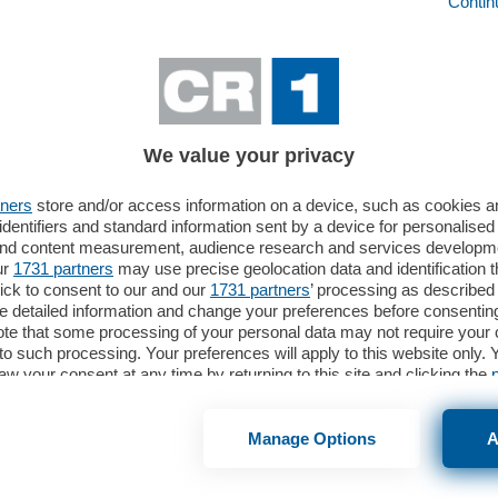
Contin
We value your privacy
tners
store and/or access information on a device, such as cookies 
identifiers and standard information sent by a device for personalised
 and content measurement, audience research and services developm
ur
1731 partners
may use precise geolocation data and identification 
ick to consent to our and our
1731 partners
’ processing as described 
detailed information and change your preferences before consenting
te that some processing of your personal data may not require your 
t to such processing. Your preferences will apply to this website only
aw your consent at any time by returning to this site and clicking the
webpage.
Manage Options
A