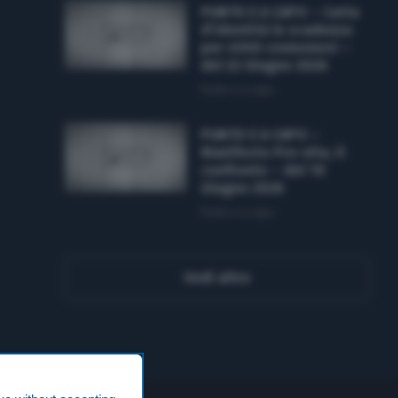
PUNTO E A CAPO – Carta
d’identità in scadenza
per 4500 cremonesi –
del 22 Giugno 2026
Punto e a capo
PUNTO E A CAPO –
Manifesto Pro-vita, il
confronto – del 19
Giugno 2026
Punto e a capo
Vedi altro