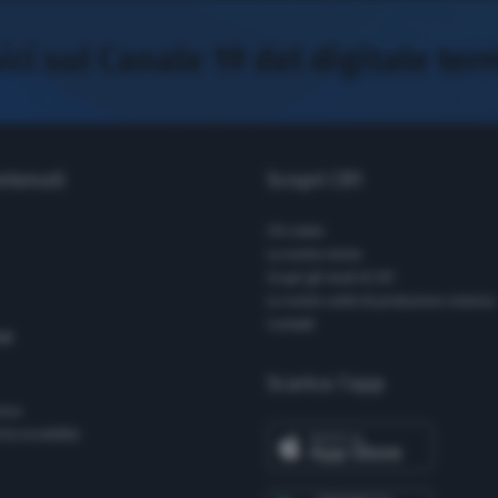
ci sul Canale 19 del digitale ter
ontenuti
Scopri CR1
Chi siamo
La nostra storia
Scopri gli studi di CR1
Le nostre unità di produzione esterna
Contatti
ne
Scarica l’app
enso
 Accessibilità