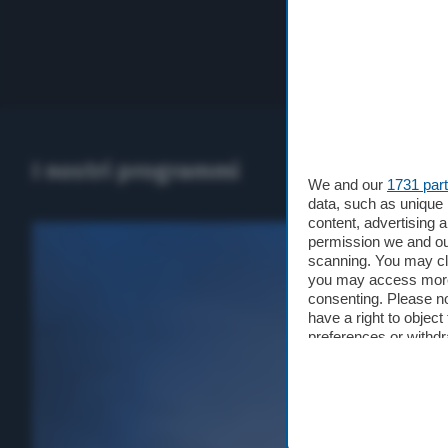
I nostri programmi
We and our
1731 par
data, such as unique 
content, advertising
permission we and o
scanning. You may cl
you may access more 
consenting. Please no
have a right to objec
preferences or withdr
at the bottom of the 