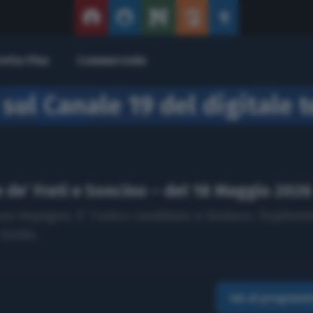
retta Plus
Commerciale
 sul Canale 19 del digitale t
 de’ Frati e Soncino – del 18 Maggio 2026
 suo impegno. E’ l’unico candidato a Sindaco. Ospiter
 Soldo.
Vai al program