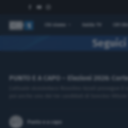
Programmi
Chi siamo
Guida TV
CR1 Di
Seguici
PUNTO E A CAPO – Elezioni 2026: Corte
L’attuale vicesindaco Rosolino Azzali prosegue il
poi anche uno dei tre candidati di Soncino Vittore
Ricerca per:
Punto e a capo