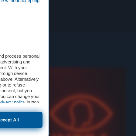
ue without accepting
and process personal
 advertising and
ent. With your
through device
above. Alternatively
 or to refuse
consent, but you
. You can change your
privacy policy
button
ccept All