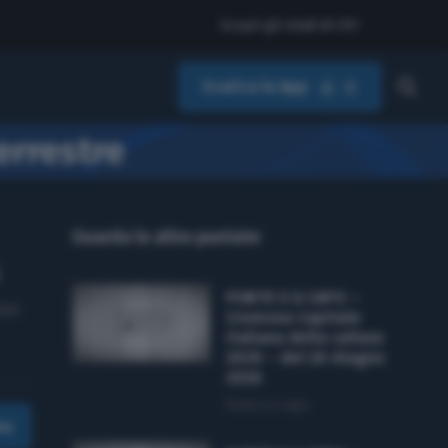
Scopri gli studi di CR1
Scarica la App
errestre
Guarda le altre puntate
PUNTO E A CAPO –
emo
Cremona Capitale
italiana della cultura
2029 – del 26 Giugno
2026
Punto e a capo
ma