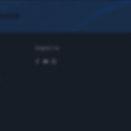
restre
Seguici su