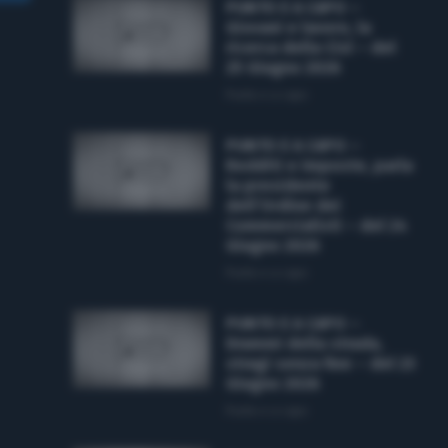
PUNTO E A CAPO –
Giovani e lavoro, la
ricerca della Cisl – del
25 Giugno 2026
Punto e a capo
PUNTO E A CAPO –
Redditi e imposte, parla
la presidente
dell’Ordine dei
Commercialisti – del 24
Giugno 2026
Punto e a capo
PUNTO E A CAPO –
Drammi della strada,
stragi senza fine – del 23
Giugno 2026
Punto e a capo