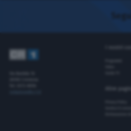
Segui
I nostri c
Programmi
Video
Via Bastida 16
Guida TV
26100 Cremona
Tel. 0372-8056
Altre pagi
redazione@cr1.it
Privacy Policy
Gestisci il cons
Dichiarazione di