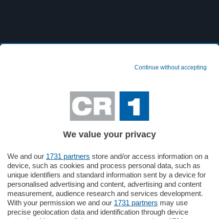
Continue without accepting
I nostri programmi
We value your privacy
We and our
1731 partners
store and/or access information on a
device, such as cookies and process personal data, such as
unique identifiers and standard information sent by a device for
personalised advertising and content, advertising and content
Ricerca per:
measurement, audience research and services development.
With your permission we and our
1731 partners
may use
precise geolocation data and identification through device